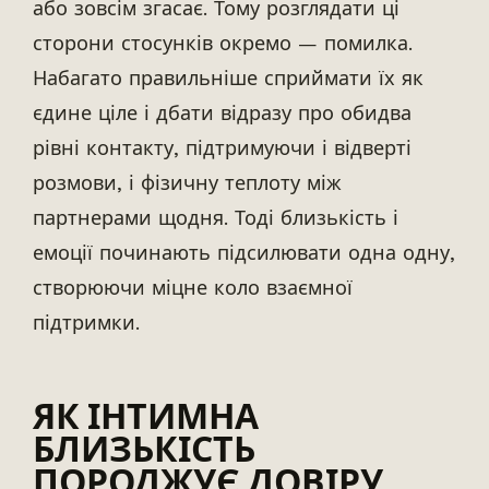
або зовсім згасає. Тому розглядати ці
сторони стосунків окремо — помилка.
Набагато правильніше сприймати їх як
єдине ціле і дбати відразу про обидва
рівні контакту, підтримуючи і відверті
розмови, і фізичну теплоту між
партнерами щодня. Тоді близькість і
емоції починають підсилювати одна одну,
створюючи міцне коло взаємної
підтримки.
ЯК ІНТИМНА
БЛИЗЬКІСТЬ
ПОРОДЖУЄ ДОВІРУ